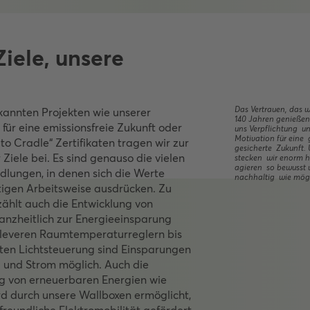
iele, unsere
Das Vertrauen, das w
kannten Projekten wie unserer
140 Jahren genießen 
 für eine emissionsfreie Zukunft oder
uns Verpflichtung u
Motivation für ein
to Cradle“ Zertifikaten tragen wir zur
gesicherte Zukunft. 
 Ziele bei. Es sind genauso die vielen
stecken wir enorm 
agieren so bewusst
dlungen, in denen sich die Werte
nachhaltig wie mögl
tigen Arbeitsweise ausdrücken. Zu
zählt auch die Entwicklung von
anzheitlich zur Energieeinsparung
cleveren Raumtemperaturreglern bis
enten Lichtsteuerung sind Einsparungen
a und Strom möglich. Auch die
ng von erneuerbaren Energien wie
rd durch unsere Wallboxen ermöglicht,
freundliche Elektromobilität gefördert