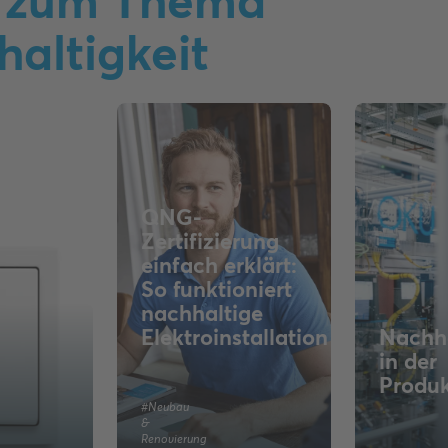
 zum Thema
altigkeit
QNG-
Zertifizierung
einfach erklärt:
So funktioniert
nachhaltige
Elektroinstallation
Nachha
in der
Produk
#Neubau
&
Renovierung