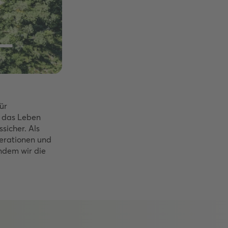
_
ür
ie das Leben
sicher. Als
nerationen und
ndem wir die