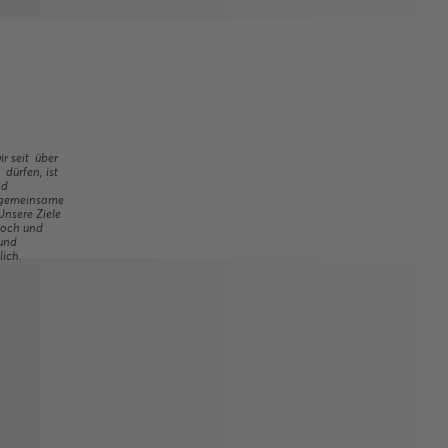
ir seit über
dürfen, ist
nd
e gemeinsame
Unsere Ziele
hoch und
 und
ich.