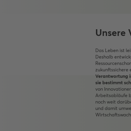
Unsere 
Das Leben ist le
Deshalb entwicke
Ressourcenschonu
zukunftssichere 
Verantwortung im
sie bestimmt sch
von Innovatione
Arbeitsabläufe b
noch weit darübe
und damit umwel
Wirtschaftswach