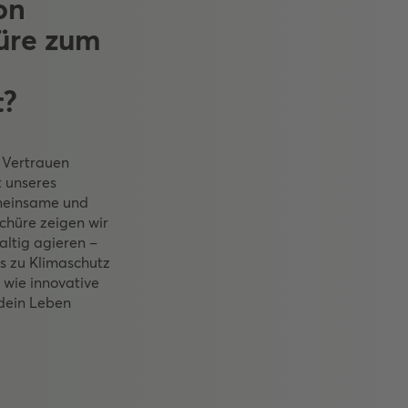
on
üre zum
t?
s Vertrauen
t unseres
emeinsame und
schüre zeigen wir
altig agieren –
s zu Klimaschutz
 wie innovative
dein Leben