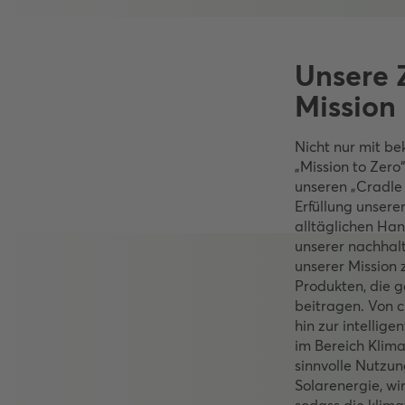
Unsere Z
Mission
Nicht nur mit be
„Mission to Zero“
unseren „Cradle 
Erfüllung unserer
alltäglichen Han
unserer nachhal
unserer Mission 
Produkten, die g
beitragen. Von 
hin zur intellig
im Bereich Klim
sinnvolle Nutzu
Solarenergie, wi
sodass die klima