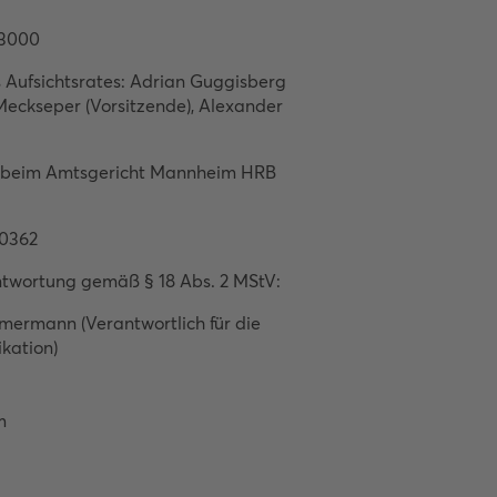
1 3000
 Aufsichtsrates: Adrian Guggisberg
Meckseper (Vorsitzende), Alexander
r beim Amtsgericht Mannheim HRB
40362
antwortung gemäß § 18 Abs. 2 MStV:
mermann (Verantwortlich für die
kation)
m