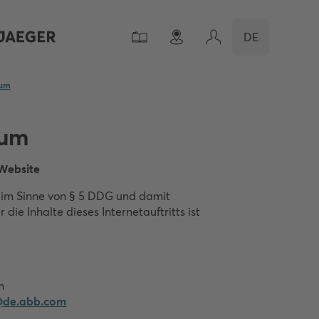
DE
sum
sum
 Website
 im Sinne von § 5 DDG und damit
r die Inhalte dieses Internetauftritts ist
m
g@de.abb.com