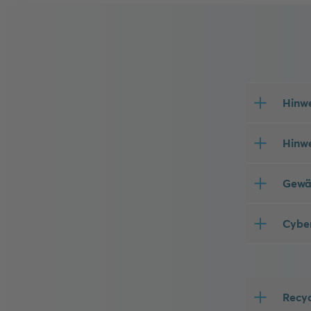
Hinwe
Hinwe
Gewäh
Cyber
Recy