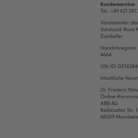
Kundenservice:
Tel.: +49 621 38
Vorsitzender des
Vorstand: Rosa 
Zumkeller
Handelsregiste
4664
USt-ID: DE1438
Inhaltliche Ver
Dr. Frederic Nim
Online-Kommuni
ABB AG
Kallstadter Str. 1
68309 Mannhei