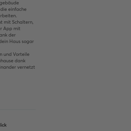
sgebäude
die einfache
beiten.
t mit Schaltern,
r App mit
ank der
 dein Haus sogar
n und Vorteile
uhause dank
inander vernetzt
ick