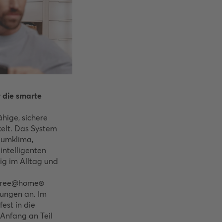
 die smarte
hige, sichere
elt. Das System
aumklima,
intelligenten
ig im Alltag und
-free@home®
rungen an. Im
st in die
n Anfang an Teil