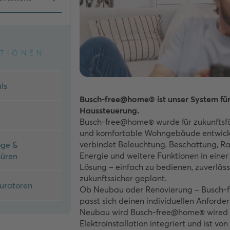
TIONEN
als
Busch-free@home® ist unser System für
Haussteuerung.
Busch-free@home® wurde für zukunftsfä
und komfortable Wohngebäude entwick
verbindet Beleuchtung, Beschattung, R
oge &
Energie und weitere Funktionen in einer 
hüren
Lösung – einfach zu bedienen, zuverläss
zukunftssicher geplant.
uratoren
Ob Neubau oder Renovierung – Busch
passt sich deinen individuellen Anforde
Neubau wird Busch-free@home® wired fe
Elektroinstallation integriert und ist vo