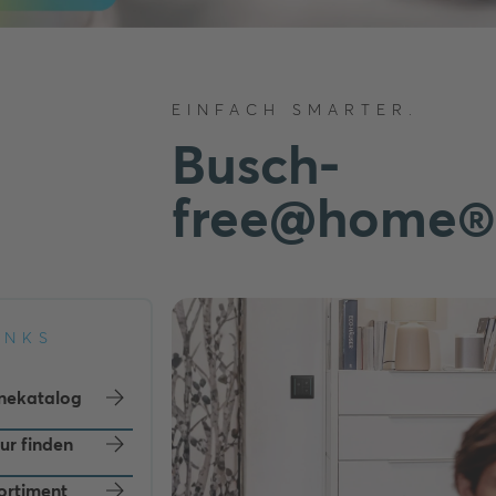
EINFACH SMARTER.
Busch-
free@home®
INKS
nekatalog
eur finden
ortiment