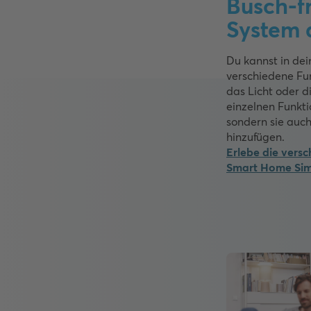
Busch-
System a
Du kannst in d
verschiedene Fun
das Licht oder d
einzelnen Funkti
sondern sie auc
hinzufügen.
Erlebe die vers
Smart Home Sim