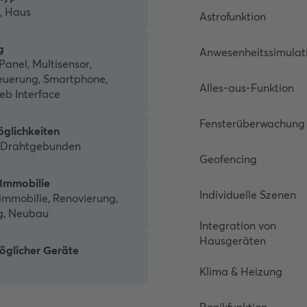
, Haus
Astrofunktion
g
Anwesenheitssimulat
 Panel, Multisensor,
euerung, Smartphone,
Alles-aus-Funktion
eb Interface
Fensterüberwachung
glichkeiten
, Drahtgebunden
Geofencing
 Immobilie
Individuelle Szenen
immobilie, Renovierung,
g, Neubau
Integration von
Hausgeräten
öglicher Geräte
Klima & Heizung