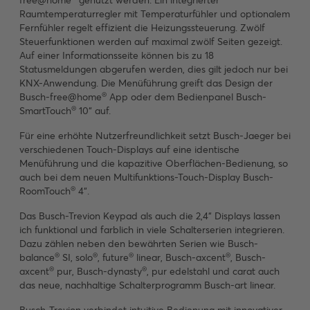
Raumtemperaturregler mit Temperaturfühler und optionalem
Fernfühler regelt effizient die Heizungssteuerung. Zwölf
Steuerfunktionen werden auf maximal zwölf Seiten gezeigt.
Auf einer Informationsseite können bis zu 18
Statusmeldungen abgerufen werden, dies gilt jedoch nur bei
KNX-Anwendung. Die Menüführung greift das Design der
®
Busch-free@home
App oder dem Bedienpanel Busch-
®
SmartTouch
10“ auf.
Für eine erhöhte Nutzerfreundlichkeit setzt Busch-Jaeger bei
verschiedenen Touch-Displays auf eine identische
Menüführung und die kapazitive Oberflächen-Bedienung, so
auch bei dem neuen Multifunktions-Touch-Display Busch-
®
RoomTouch
4“.
Das Busch-Trevion Keypad als auch die 2,4“ Displays lassen
ich funktional und farblich in viele Schalterserien integrieren.
Dazu zählen neben den bewährten Serien wie Busch-
®
®
®
®
balance
SI, solo
, future
linear, Busch-axcent
, Busch-
®
®
axcent
pur, Busch-dynasty
, pur edelstahl und carat auch
das neue, nachhaltige Schalterprogramm Busch-art linear.
Busch-Trevion verbindet intuitive Bedienung mit innovativer