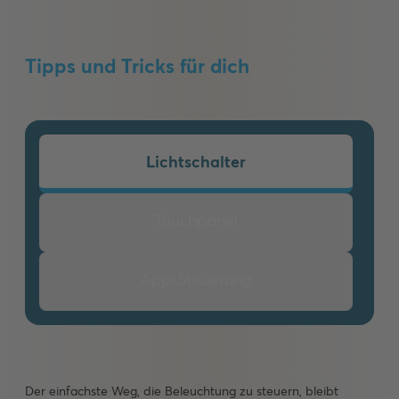
Tipps und Tricks für dich
Lichtschalter
Touchpanel
App-Steuerung
Der einfachste Weg, die Beleuchtung zu steuern, bleibt
Mit einem Touchpanel kannst du die Beleuchtung in
Die wohl flexibelste Methode: Steuere deine