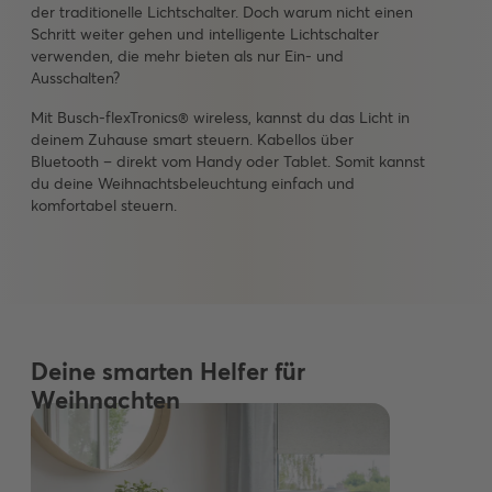
der traditionelle Lichtschalter. Doch warum nicht einen
mehreren Räumen gleichzeitig steuern. Das ist nicht nur
Beleuchtung von überall mit einer
App
auf deinem
Schritt weiter gehen und intelligente Lichtschalter
bequem, sondern schafft auch eine moderne und
Smartphone. Dimme das Licht, ändere die Farben oder
verwenden, die mehr bieten als nur Ein- und
elegante Atmosphäre in deinem Zuhause. Schau dir
erstelle Zeitpläne - alles mit nur einem Fingertipp.
Ausschalten?
unsere
Steuere deine gemütliche Weihnachtsstimmung ohne
Touchpanels
an und finde das Richtige für dich!
viel Aufwand.
Mit Busch-flexTronics® wireless, kannst du das Licht in
deinem Zuhause smart steuern. Kabellos über
Bluetooth – direkt vom Handy oder Tablet. Somit kannst
du deine Weihnachtsbeleuchtung einfach und
komfortabel steuern.
Deine smarten Helfer für
Weihnachten