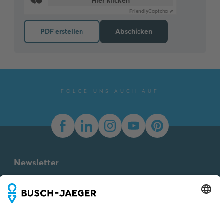
Hier klicken
Friendly
Captcha ⇗
PDF erstellen
Abschicken
FOLGE UNS AUCH AUF
Newsletter
Du willst alle Neuigkeiten rund um unsere Produkte nicht
verpassen? Einfach Newsletter abonnieren und immer auf
dem Laufenden bleiben.