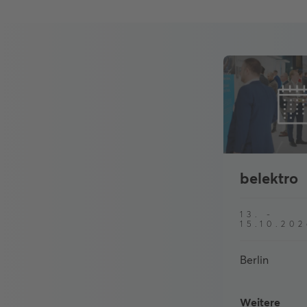
belektro
13. -
15.10.20
Berlin
Weitere