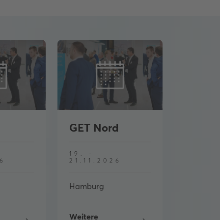
GET Nord
19. -
26
21.11.2026
Hamburg
Weitere