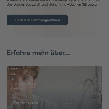
über
das Design, das zu dir und deinem individuellen Stil passt.
den
Bewegungsmelder
für
Zu den Schalterprogrammen
den
Außenbereich
bis
hin
zur
USB-
Steckdose
Erfahre mehr über...
für
dein
Smartphone
bieten
wir
dir
unterschiedliche
Produkte
für
die
Smarter
Elektroinstallation
Home
in