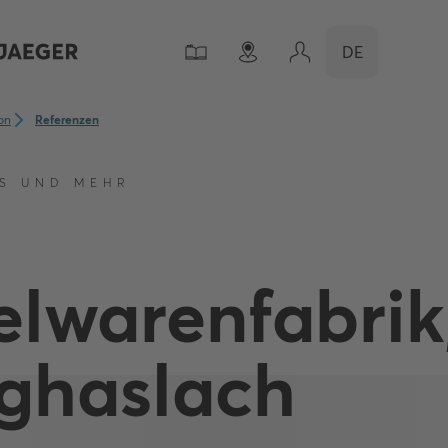
DE
ion
Referenzen
S UND MEHR
elwarenfabrik
ghaslach