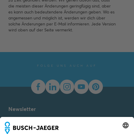
zu Zeit geändert werden. Wir gehen davon aus, dass
die meisten dieser Änderungen geringfügig sind, aber
es kann auch bedeutendere Änderungen geben. Wo es
angemessen und möglich ist, werden wir dich über
solche Änderungen per E-Mail informieren. Jede Version
wird oben auf der Seite vermerkt.
FOLGE UNS AUCH AUF
Newsletter
Du willst alle Neuigkeiten rund um unsere Produkte nicht
verpassen? Einfach Newsletter abonnieren und immer auf
dem Laufenden bleiben.