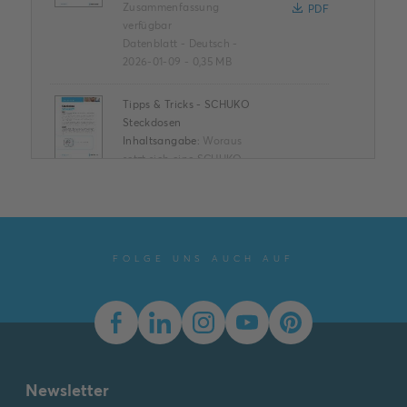
Zusammenfassung
PDF
verfügbar
Datenblatt
-
Deutsch
-
2026-01-09
-
0,35 MB
Tipps & Tricks - SCHUKO
Steckdosen
Inhaltsangabe:
Woraus
setzt sich eine SCHUKO-
Steckdose zusammen?
Welche Features hat die
PDF
Steckdose? Was
bedeuten di...
(Mehr
anzeigen)
FOLGE UNS AUCH AUF
Information
-
Deutsch
-
2025-06-26
-
0,07 MB
Beständigkeit bei
Desinfektionsreinigung
Inhaltsangabe:
Keine
Zusammenfassung
PDF
Newsletter
verfügbar