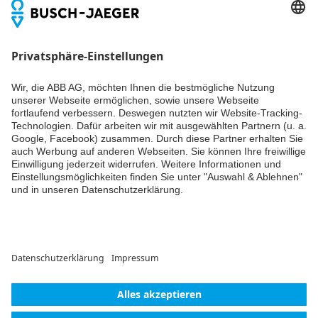
0,10 MB
verpassen? Einfach Newsletter abonnieren und immer auf
dem Laufenden bleiben.
Weiter
© ABB AG – Busch-Jaeger 2026
Cookie-Einstellungen
Lieferbedingungen/AGB