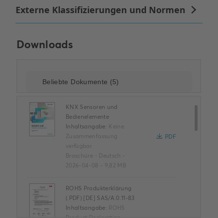
Downloads
KNX Sensoren und
Bedienelemente
Inhaltsangabe:
Keine
Zusammenfassung
PDF
verfügbar
Broschüre
-
Deutsch
-
2026-04-08
-
9,82 MB
ROHS Produkterklärung
(.PDF) [DE] SAS/A.0.11-83
Inhaltsangabe:
ROHS
Product Declaration