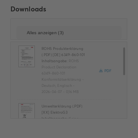
Downloads
ROHS Produkterklärung
(.PDF) [DE] 6349-860-101
Inhaltsangabe:
ROHS
Product Declaration
PDF
6349-860-101
Konformitätserklärung
-
Deutsch, Englisch
-
2026-04-07
-
0,16 MB
Umwelterklärung (.PDF)
[XX] ElektroG3
Inhaltsangabe:
Keine
Zusammenfassung
verfügbar
PDF
Umwelt-