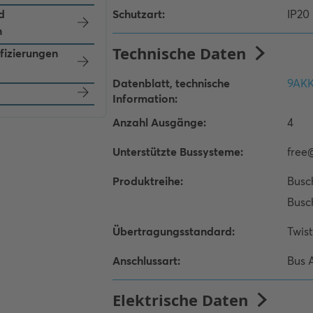
d
n
ifizierungen