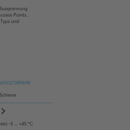
Busspannung 
cess Points. 

Typs und 