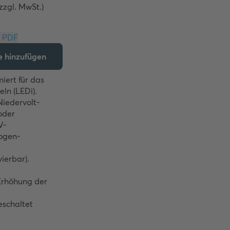
zzgl. MwSt.)
Download PDF
te hinzufügen
ert für das 
n (LEDi). 

iedervolt-
der 
V-
ogen-
erbar). 

Erhöhung der 
schaltet 