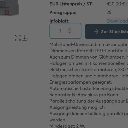
EUR Listenpreis / ST:
430,00 € (
Preisgruppe:
25
Infoblatt:
Zur Stücklis
Mehrkanal-Universaldimmaktor optimi
Dimmen von Retrofit-LED-Leuchtmittel
Auch zum Dimmen von Glühlampen, N
Halogenlampen mit konventionellen o
elektronischen Transformatoren, 230 
Halogenlampen und dimmbaren Hal
Energiesparlampen geeignet. 

Automatische Lasterkennung (deaktivi
Separater N-Anschluss pro Kanal. 

Parallelschaltung der Ausgänge zur 
Ausgangsleistung möglich. 

Ausgänge können beliebig parallel ge
werden. 

Mindestlast: 2 W. 
