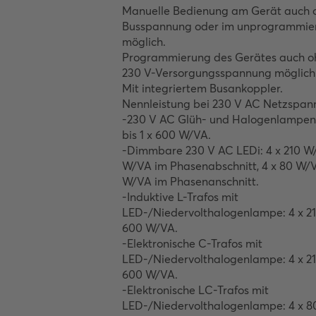
Manuelle Bedienung am Gerät auch o
Busspannung oder im unprogrammier
möglich. 

Programmierung des Gerätes auch oh
230 V-Versorgungsspannung möglich. 
Mit integriertem Busankoppler. 

Nennleistung bei 230 V AC Netzspann
-230 V AC Glüh- und Halogenlampen:
bis 1 x 600 W/VA. 

-Dimmbare 230 V AC LEDi: 4 x 210 W/V
W/VA im Phasenabschnitt, 4 x 80 W/VA
W/VA im Phasenanschnitt. 

-Induktive L-Trafos mit 
LED-/Niedervolthalogenlampe: 4 x 210
600 W/VA. 

-Elektronische C-Trafos mit 
LED-/Niedervolthalogenlampe: 4 x 210
600 W/VA. 

-Elektronische LC-Trafos mit 
LED-/Niedervolthalogenlampe: 4 x 80 