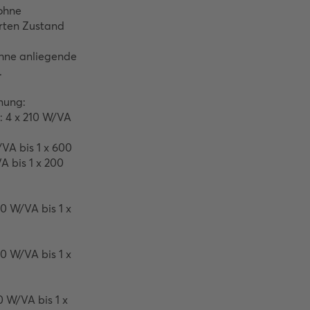
hne 
ten Zustand 
ne anliegende 


ung: 

 4 x 210 W/VA 
A bis 1 x 600 
 bis 1 x 200 
 W/VA bis 1 x 
 W/VA bis 1 x 
W/VA bis 1 x 