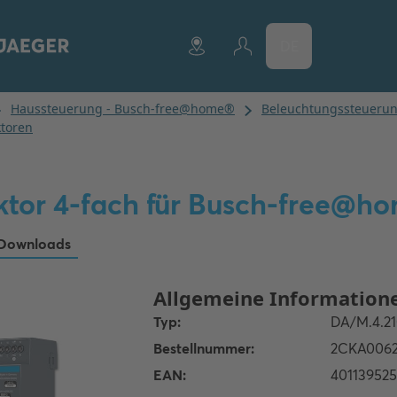
DE
tor 4-fach für Busch-free@h
Downloads