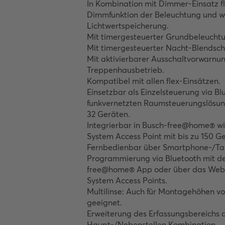
In Kombination mit Dimmer-Einsatz fle
Dimmfunktion der Beleuchtung und w
Lichtwertspeicherung.

Mit timergesteuerter Grundbeleuchtun
Mit timergesteuerter Nacht-Blendschu
Mit aktivierbarer Ausschaltvorwarnun
Treppenhausbetrieb.

Kompatibel mit allen flex-Einsätzen.

Einsetzbar als Einzelsteuerung via Blu
funkvernetzten Raumsteuerungslösung
32 Geräten.

Integrierbar in Busch-free@home® wir
System Access Point mit bis zu 150 Ge
Fernbedienbar über Smartphone-/Tab
Programmierung via Bluetooth mit d
free@home® App oder über das Web-I
System Access Points.

Multilinse: Auch für Montagehöhen vo
geeignet.

Erweiterung des Erfassungsbereichs d
Haupt-/Nebenstellen Kombination.
