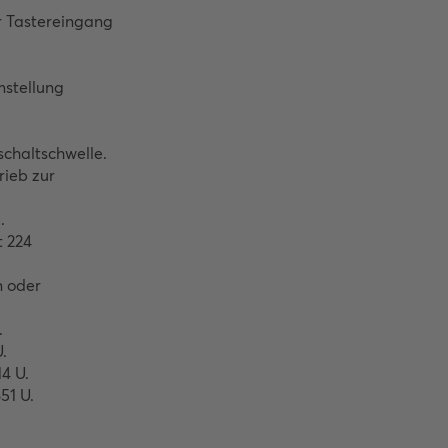
r Tastereingang 
tellung 
chaltschwelle.

ieb zur 


 224 
 oder 


.

4 U.

1 U.
