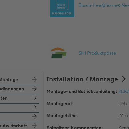
/ Montage
dingungen
aten
aufwirtschaft