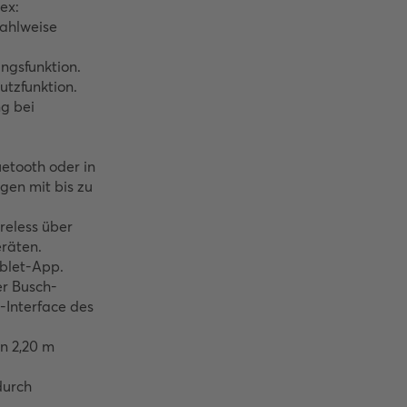
x: 
ahlweise 
gsfunktion.

tzfunktion.

g bei 
etooth oder in 
en mit bis zu 
eless über 
räten.

let-App.

er Busch-
nterface des 
n 2,20 m 
urch 