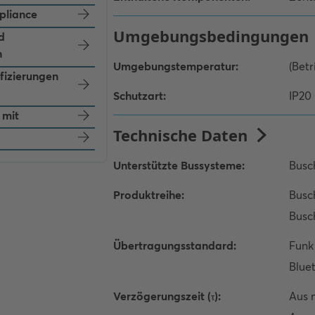
pliance
d
n
ifizierungen
 mit