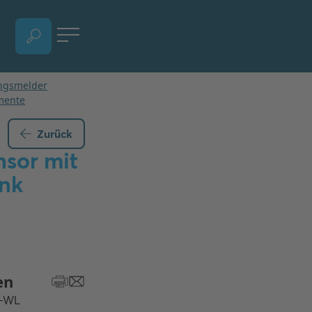
SPRACHAUSWAHL ÖFFNEN, AKTUELLE SPRACHE - DEUTSCH
Zurück
nsor mit
unk