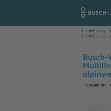
Busch-W
Multili
alpinwe
Datenblatt