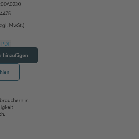
zzgl. MwSt.)
Download PDF
te hinzufügen
hlen
rauchern in 
gkeit.

h.
