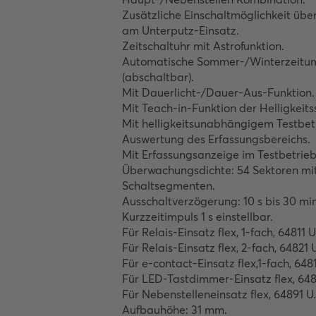
Zusätzliche Einschaltmöglichkeit übe
am Unterputz-Einsatz.

Zeitschaltuhr mit Astrofunktion.

Automatische Sommer-/Winterzeitums
(abschaltbar).

Mit Dauerlicht-/Dauer-Aus-Funktion.

Mit Teach-in-Funktion der Helligkeitss
Mit helligkeitsunabhängigem Testbetr
Auswertung des Erfassungsbereichs.

Mit Erfassungsanzeige im Testbetrieb.
Überwachungsdichte: 54 Sektoren mit
Schaltsegmenten.

Ausschaltverzögerung: 10 s bis 30 min
Kurzzeitimpuls 1 s einstellbar.

Für Relais-Einsatz flex, 1-fach, 64811 U.
Für Relais-Einsatz flex, 2-fach, 64821 U
Für e-contact-Einsatz flex,1-fach, 6481
Für LED-Tastdimmer-Einsatz flex, 6485
Für Nebenstelleneinsatz flex, 64891 U.

Aufbauhöhe: 31 mm.
