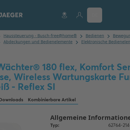
DE
ächter® 180 flex, Komfort Se
nse, Wireless Wartungskarte F
iß - Reflex SI
Downloads
Kombinierbare Artikel