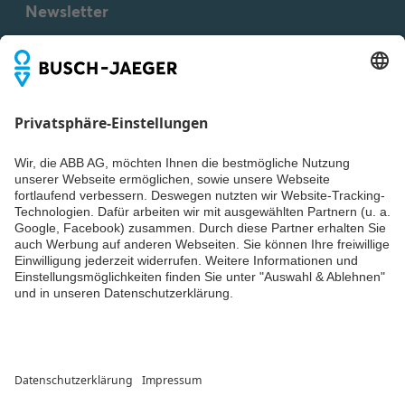
Newsletter
Maßbild [DE] m_6800-
Du willst alle Neuigkeiten rund um unsere Produkte nicht
84-104_a
verpassen? Einfach Newsletter abonnieren und immer auf
Inhaltsangabe:
dem Laufenden bleiben.
Dimension drawing
SVG
m_6800-84-104_a
Zeichnung
-
Deutsch,
Englisch
-
2023-03-23
-
0,01 MB
Präsenzmelder
Inhaltsangabe:
Keine
Zusammenfassung
PDF
verfügbar
Broschüre
-
Deutsch
-
2026-04-01
-
12,52 MB
Weiter
© ABB AG – Busch-Jaeger 2026