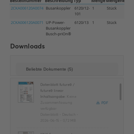
Downloads
Datenblatt future® /
future® linear
Inhaltsangabe:
Keine
Zusammenfassung
PDF
verfügbar
Datenblatt
-
Deutsch
-
2026-06-15
-
0,72 MB