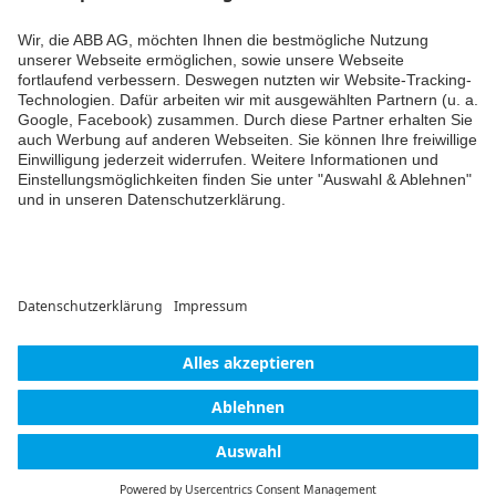
verfügbar
Datenblatt
-
Deutsch
-
2026-06-15
-
0,95 MB
Beschriftungsvorlage,
Sidus KNX Tastsensoren
DOCX
mit Plexiglasabdeckung
Inhaltsangabe:
Marking
template for Siuds KNX
Weiter
DOCX
control elements with
plexiglass cover
Information
-
Deutsch,
Englisch, Italienisch
-
2020-07-07
-
0,57 MB
© ABB AG – Busch-Jaeger 2026
Cookie-Einstellungen
Lieferbedingungen/AGB
Einwilligungserklärung
Impressum
Datenschutzerklärung
Barrierefreiheit
Kontakt