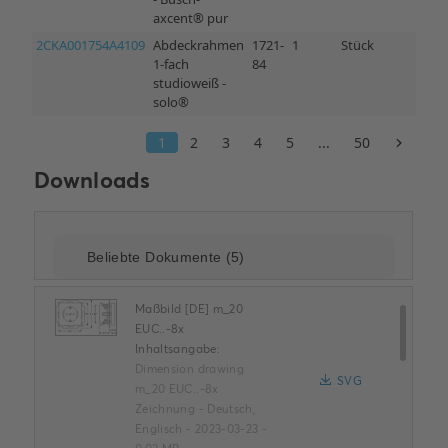
Downloads
Maßbild [DE] m_20
EUC..-8x
Inhaltsangabe:
Dimension drawing
SVG
m_20 EUC..-8x
Zeichnung
-
Deutsch,
Englisch
-
2023-03-23
-