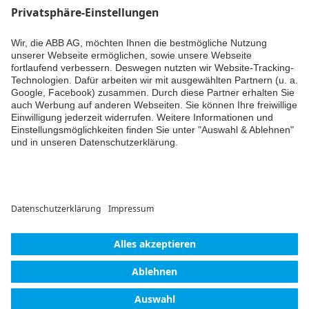
Datenblatt Busch-
axcent® / Busch-
axcent® pur
Inhaltsangabe:
Keine
PDF
Zusammenfassung
verfügbar
Datenblatt
-
Deutsch
-
2026-06-15
-
0,95 MB
Datenblatt carat
Weiter
Inhaltsangabe:
Keine
Zusammenfassung
PDF
verfügbar
Datenblatt
-
Deutsch
-
2026-06-15
-
1,71 MB
© ABB AG – Busch-Jaeger 2026
Cookie-Einstellungen
Lieferbedingungen/AGB
Einwilligungserklärung
Impressum
Datenschutzerklärung
Barrierefreiheit