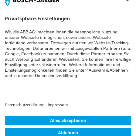
dem Laufenden bleiben.
Reporting Template
XLSX
Inhaltsangabe:
Keine
Zusammenfassung
XLSX
verfügbar
Konformitätserklärung
-
Englisch
-
2025-11-25
-
1,58 MB
Weiter
© ABB AG – Busch-Jaeger 2026
Cookie-Einstellungen
Lieferbedingungen/AGB
Einwilligungserklärung
Impressum