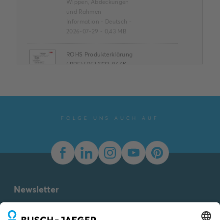
Wippen, Abdeckungen
und Rahmen
Information
-
Deutsch
-
2026-07-29
-
0,43 MB
ROHS Produkterklärung
(.PDF) [DE] 1723-866K
Inhaltsangabe:
ROHS
Product Declaration
PDF
1723-866K
Konformitätserklärung
-
Deutsch, Englisch
-
FOLGE UNS AUCH AUF
2026-04-07
-
0,16 MB
Datenblatt pur edelstahl
Inhaltsangabe:
Keine
Zusammenfassung
PDF
verfügbar
Datenblatt
-
Deutsch
-
Newsletter
2024-11-08
-
0,38 MB
Du willst alle Neuigkeiten rund um unsere Produkte nicht
verpassen? Einfach Newsletter abonnieren und immer auf
Conflict Minerals