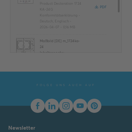
Product Declaration 1724
PDF
KA-24G
Konformitätserklärung
-
Deutsch, Englisch
-
2026-04-07
-
0,16 MB
Maßbild [DE] m_1724ka-
24
Inhaltsangabe:
Dimension drawing
SVG
m_1724ka-24
Zeichnung
-
Deutsch,
Englisch
-
2023-03-23
-
0,01 MB
FOLGE UNS AUCH AUF
Conflict Minerals
Reporting Template
XLSX
Inhaltsangabe:
Keine
Zusammenfassung
XLSX
verfügbar
Konformitätserklärung
-
Newsletter
Englisch
-
2025-11-25
-