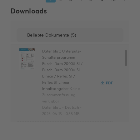
Downloads
Datenblatt Unterputz-
Schalterprogramm
Busch-Duro 2000® SI /
Busch-Duro 2000® SI
Linear / Reflex SI /
Reflex SI Linear
PDF
Inhaltsangabe:
Keine
Zusammenfassung
verfügbar
Datenblatt
-
Deutsch
-
2026-06-15
-
0,58 MB
Maßbild [DE] m_1722NS-
212