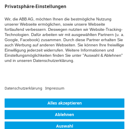
Datenblatt
-
Deutsch
-
2026-06-15
-
1,71 MB
LaunchFlyer_
Nachhaltigkeit,
Zertifizierung von
Schalterprogrammen
Inhaltsangabe:
Keine
PDF
Zusammenfassung
verfügbar
Weiter
Flyer
-
Deutsch
-
2025-
01-09
-
3,89 MB
© ABB AG – Busch-Jaeger 2026
Cookie-Einstellungen
Lieferbedingungen/AGB
Einwilligungserklärung
Impressum
Datenschutzerklärung
Barrierefreiheit