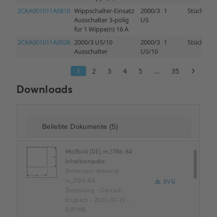
Downloads
Maßbild [DE] m_1786-84
Inhaltsangabe:
Dimension drawing
m_1786-84
SVG
Zeichnung
-
Deutsch,
Englisch
-
2023-03-23
-
0,01 MB