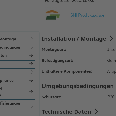
Für Zugtaster 2020/xx US.
/ Montage
dingungen
aten
pliance
d
n
ifizierungen