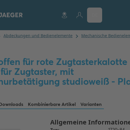
DE
ffen für rote Zugtasterkalotte 
für Zugtaster, mit
urbetätigung studioweiß - Pl
Downloads
Kombinierbare Artikel
Varianten