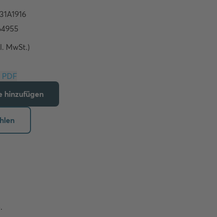
l. MwSt.)
Download PDF
te hinzufügen
hlen
 
