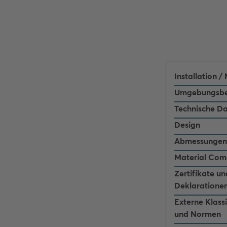
Installation 
Umgebungsbe
Technische D
Design
Abmessungen
Material Com
Zertifikate un
Deklaratione
Externe Klass
und Normen