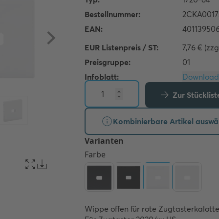
EUR Listenpreis / ST:
7,76 € (zzg
Preisgruppe:
01
Infoblatt:
Zur Stücklis
Kombinierbare Artikel auswä
Wippe offen für rote Zugtasterkalotte.