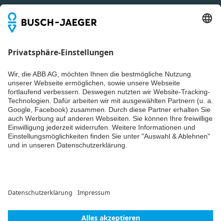
Du willst alle Neuigkeiten rund um unsere Produkte nicht
Explosionszeichnung -
verpassen? Einfach Newsletter abonnieren und immer auf
Allwetter 44
dem Laufenden bleiben.
Inhaltsangabe:
Explosionszeichnung -
PDF
Allwetter 44
Zeichnung
-
Deutsch
-
2026-07-14
-
0,09 MB
ROHS Produkterklärung
(.PDF) [DE] 2101-34
Inhaltsangabe:
ROHS
Product Declaration
PDF
2101-34
Konformitätserklärung
-
Weiter
Deutsch, Englisch
-
2026-04-07
-
0,16 MB
© ABB AG – Busch-Jaeger 2026
Cookie-Einstellungen
Lieferbedingungen/AGB