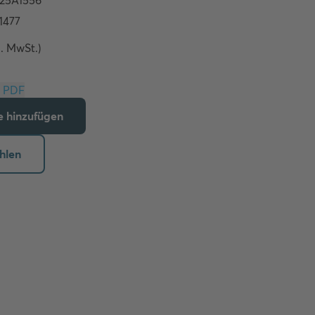
l. MwSt.)
Download PDF
te hinzufügen
hlen