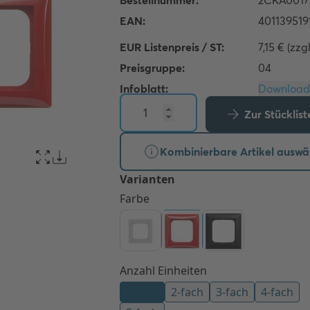
EUR Listenpreis / ST:
7,15 € (zzg
Preisgruppe:
04
Infoblatt:
Zur Stücklis
Kombinierbare Artikel auswä