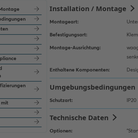
/ Montage
dingungen
aten
pliance
d
n
ifizierungen
 mit