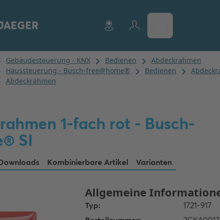
DE
ahmen 1-fach rot - Busch-
e® SI
Downloads
Kombinierbare Artikel
Varianten