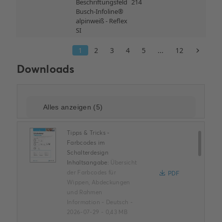
Downloads
Tipps & Tricks -
Farbcodes im
Schalterdesign
Inhaltsangabe:
Übersicht
der Farbcodes für
PDF
Wippen, Abdeckungen
und Rahmen
Information
-
Deutsch
-
2026-07-29
-
0,43 MB