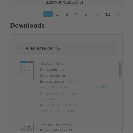
Downloads
Tipps & Tricks -
Farbcodes im
Schalterdesign
Inhaltsangabe:
Übersicht
der Farbcodes für
PDF
Wippen, Abdeckungen
und Rahmen
Information
-
Deutsch
-
2026-07-29
-
0,43 MB
Transferliste Reflex SI -
Busch-balance® SI -