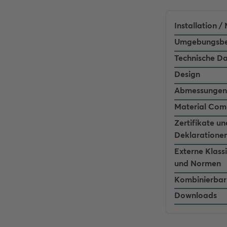
Installation 
Umgebungsbe
Technische D
Design
Abmessungen
Material Com
Zertifikate un
Deklaratione
Externe Klass
und Normen
Kombinierbar
Downloads