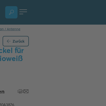
SPRACHAUSWAHL ÖFFNEN, AKTUELLE SPRACHE - DEUTSCH
Zurück
kel für
ioweiß