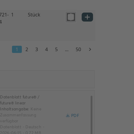
Datenblatt future® /
future® linear
Inhaltsangabe:
Keine
Zusammenfassung
PDF
verfügbar
Datenblatt
-
Deutsch
-
2026-06-15
-
0,72 MB