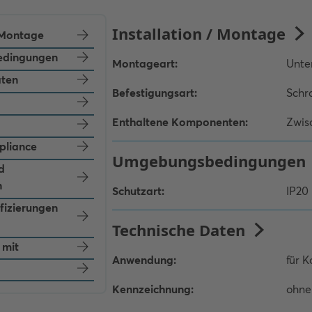
/ Montage
dingungen
aten
pliance
d
n
ifizierungen
 mit