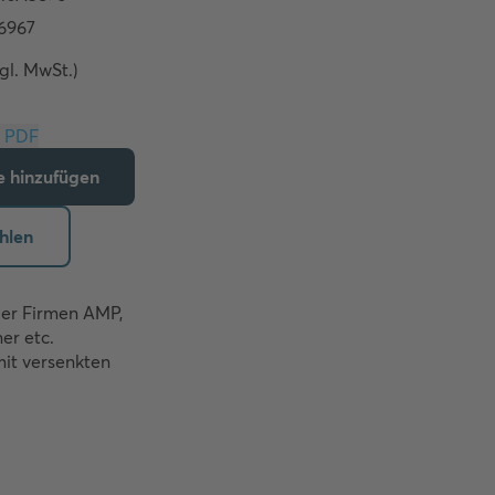
zgl. MwSt.)
Download PDF
te hinzufügen
hlen
er Firmen AMP, 
r etc. 

t versenkten 