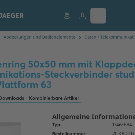
DE
nring 50x50 mm mit Klappdec
ikations-Steckverbinder stud
Plattform 63
Downloads
Kombinierbare Artikel