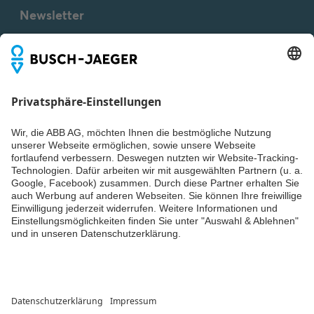
(.PDF) [DE] 1572 CN-214
Newsletter
Inhaltsangabe:
ROHS
Product Declaration 1572
Du willst alle Neuigkeiten rund um unsere Produkte nicht
PDF
CN-214
verpassen? Einfach Newsletter abonnieren und immer auf
Konformitätserklärung
-
dem Laufenden bleiben.
Deutsch, Englisch
-
2026-04-07
-
0,16 MB
Conflict Minerals
Reporting Template
XLSX
Inhaltsangabe:
Keine
Zusammenfassung
XLSX
verfügbar
Konformitätserklärung
-
Englisch
-
2025-11-25
-
1,58 MB
Weiter
© ABB AG – Busch-Jaeger 2026