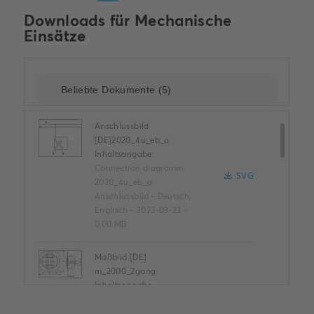
Downloads für
Mechanische
Einsätze
Anschlussbild
[DE]2020_4u_eb_a
Inhaltsangabe:
Connection diagramm
SVG
2020_4u_eb_a
Anschlussbild
-
Deutsch,
Englisch
-
2023-03-23
-
0,00 MB
Maßbild [DE]
m_2000_2gang
Inhaltsangabe:
Dimension drawing
SVG
m_2000_2gang