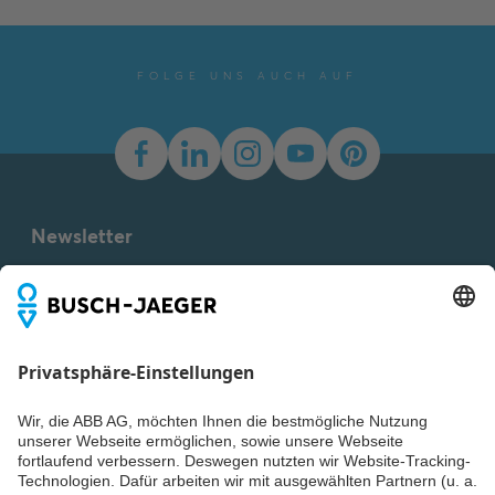
Zeichnung
-
Deutsch,
Englisch
-
2023-03-23
-
0,02 MB
FOLGE UNS AUCH AUF
Planungshandbuch
Produkte/Systeme
Inhaltsangabe:
Keine
Zusammenfassung
PDF
verfügbar
Katalog
-
Deutsch
-
Newsletter
2025-12-03
-
64,83 MB
Du willst alle Neuigkeiten rund um unsere Produkte nicht
verpassen? Einfach Newsletter abonnieren und immer auf
BIM Busch-Jaeger
dem Laufenden bleiben.
Switch Range
Configurator
Installationsanleitung
(.pdf) [DE]
Inhaltsangabe:
Installationsanleitung
PDF
REVIT für den Busch-
Jaeger Switch Range