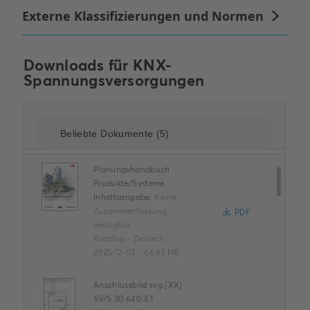
Downloads für
KNX-
Spannungsversorgungen
Planungshandbuch
Produkte/Systeme
Inhaltsangabe:
Keine
Zusammenfassung
PDF
verfügbar
Katalog
-
Deutsch
-
2025-12-03
-
64,83 MB
Anschlussbild svg [XX]
SV/S 30.640.3.1