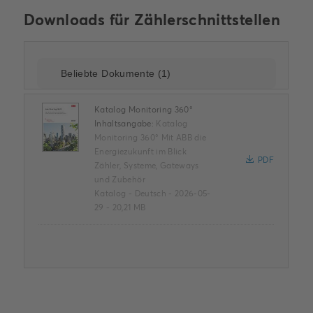
Downloads für
Zählerschnittstellen
Katalog Monitoring 360°
Inhaltsangabe:
Katalog
Monitoring 360° Mit ABB die
Energiezukunft im Blick
PDF
Zähler, Systeme, Gateways
und Zubehör
Katalog
-
Deutsch
-
2026-05-
29
-
20,21 MB