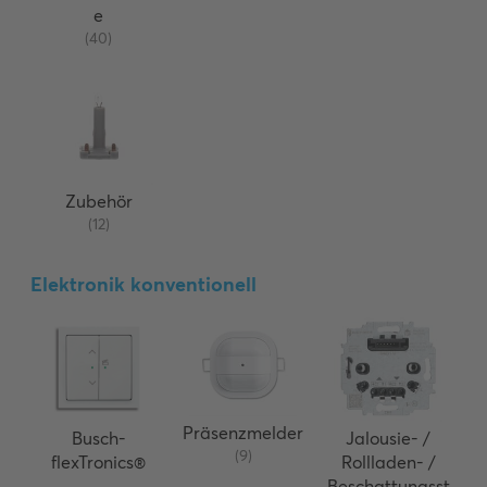
e
(40)
Zubehör
(12)
Elektronik konventionell
Präsenzmelder
Busch-
Jalousie- /
(9)
flexTronics®
Rollladen- /
Beschattungsst