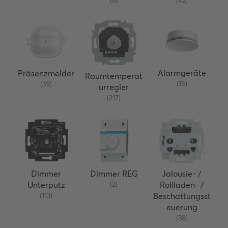
Alarmgeräte
Präsenzmelder
Raumtemperat
(15)
(39)
urregler
(217)
Dimmer
Dimmer REG
Jalousie- /
Unterputz
(2)
Rollladen- /
(113)
Beschattungsst
euerung
(38)