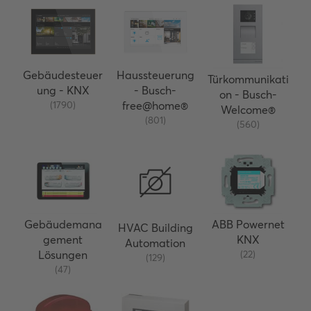
Gebäudesteuer
Haussteuerung
Türkommunikati
ung - KNX
- Busch-
on - Busch-
(1790)
free@home®
Welcome®
(801)
(560)
Gebäudemana
ABB Powernet
HVAC Building
gement
KNX
Automation
Lösungen
(22)
(129)
(47)