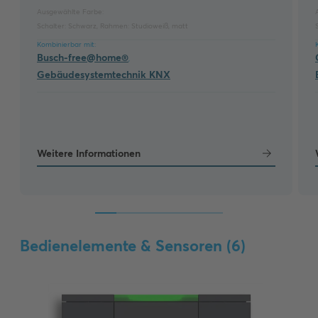
Ausgewählte Farbe:
Schalter:
Schwarz
,
Rahmen:
Studioweiß, matt
Kombinierbar mit:
Busch-free@home®
,
Gebäudesystemtechnik KNX
Weitere Informationen
Bedienelemente & Sensoren (
6
)