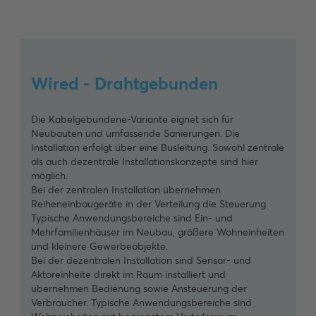
Wired + Wireless - Hybrid
Die hybride Installation von kabel- und kabellosen
Lösungen ist ideal für Gebäude, in denen Bereiche zu
Wired - Drahtgebunden
Wireless - Funk
unterschiedlichen Zeitpunkten modernisiert werden,
zum Beispiel bei Teilsanierungen oder Anbauten.
Die Kabelgebundene-Variante eignet sich für
Die funkvernetzte Variante ist für Renovierung und
Leitungsgebundene Komponenten kommen dort zum
Neubauten und umfassende Sanierungen. Die
Modernisierung konzipiert. Smart-Home-Funktionen
Einsatz, wo Verteilungen ohnehin erneuert werden.
Installation erfolgt über eine Busleitung. Sowohl zentrale
lassen sich ergänzen, ohne neue Leitungen zu verlegen.
Funklösungen ergänzen Bereiche in denen keine
als auch dezentrale Installationskonzepte sind hier
Die Steuerung erfolgt über funkbasierte Sensor- und
Busleitung vorhanden ist. So entsteht eine konsistente,
möglich.
Aktoreinheiten.
ausbaufähige Systemarchitektur, die sich strukturiert
Bei der zentralen Installation übernehmen
Sich selbst verstärkende Funkteilnehmer sorgen für eine
integrieren lässt.
Reiheneinbaugeräte in der Verteilung die Steuerung
einwandfreie Kommunikation.
Typische Anwendungsbereiche sind Ein- und
Mehrfamilienhäuser im Neubau, größere Wohneinheiten
und kleinere Gewerbeobjekte.
Bei der dezentralen Installation sind Sensor- und
Aktoreinheite direkt im Raum installiert und
übernehmen Bedienung sowie Ansteuerung der
Verbraucher. Typische Anwendungsbereiche sind